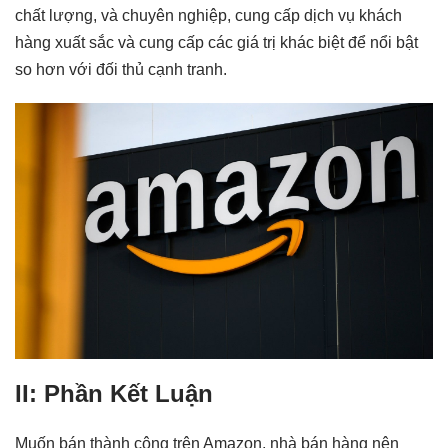
chất lượng, và chuyên nghiệp, cung cấp dịch vụ khách
hàng xuất sắc và cung cấp các giá trị khác biệt để nổi bật
so hơn với đối thủ cạnh tranh.
II: Phần Kết Luận
Muốn bán thành công trên Amazon, nhà bán hàng nên