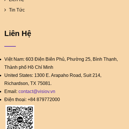
Tin Tức
Liên Hệ
Việt Nam: 603 Điện Biên Phủ, Phường 25, Bình Thạnh,
Thành phố Hồ Chí Minh
United States: 1300 E. Arapaho Road, Suit 214,
Richardson, TX 75081.
Email:
contact@visiov.vn
Điện thoại: +84 879772000