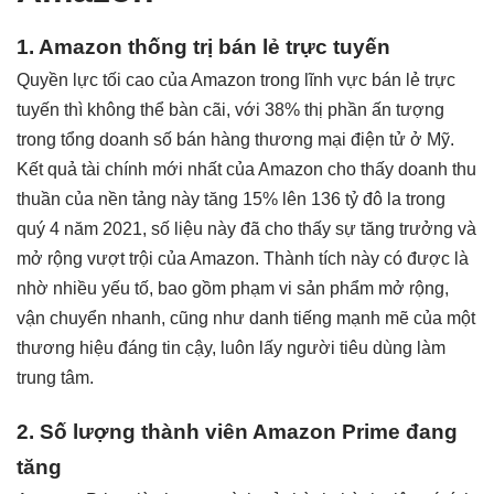
1.
Amazon thống trị bán lẻ trực tuyến
Quyền lực tối cao của Amazon trong lĩnh vực bán lẻ trực
tuyến thì không thể bàn cãi, với 38% thị phần ấn tượng
trong tổng doanh số bán hàng thương mại điện tử ở Mỹ.
Kết quả tài chính mới nhất của Amazon cho thấy doanh thu
thuần của nền tảng này tăng 15% lên 136 tỷ đô la trong
quý 4 năm 2021, số liệu này đã cho thấy sự tăng trưởng và
mở rộng vượt trội của Amazon. Thành tích này có được là
nhờ nhiều yếu tố, bao gồm phạm vi sản phẩm mở rộng,
vận chuyển nhanh, cũng như danh tiếng mạnh mẽ của một
thương hiệu đáng tin cậy, luôn lấy người tiêu dùng làm
trung tâm.
2.
Số lượng thành viên Amazon Prime đang
tăng