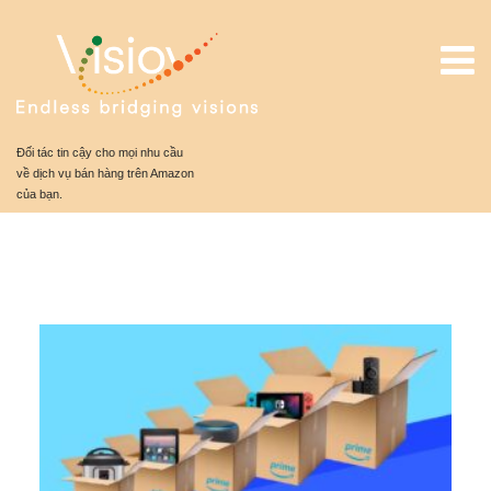
Đối tác tin cậy cho mọi nhu cầu
về dịch vụ bán hàng trên Amazon
của bạn.