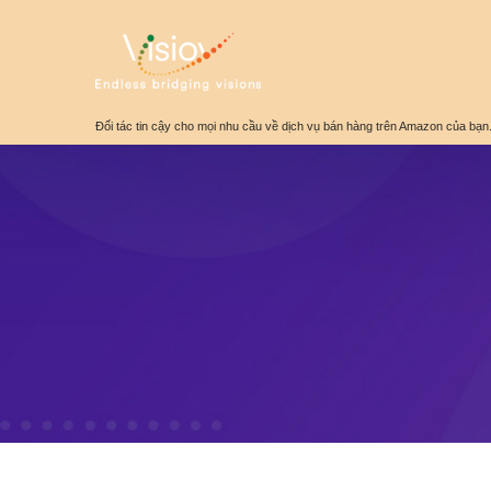
Đối tác tin cậy cho mọi nhu cầu về dịch vụ bán hàng trên Amazon của bạn