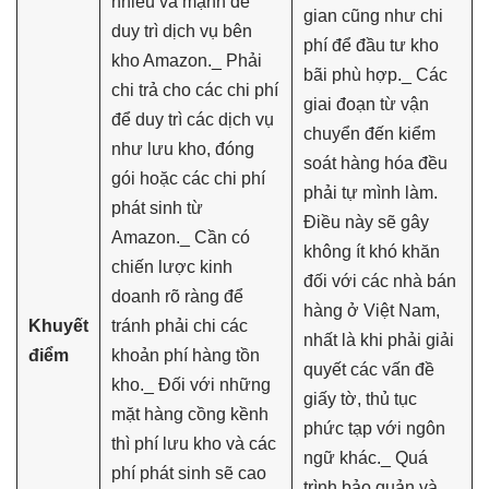
nhiều và mạnh để
gian cũng như chi
duy trì dịch vụ bên
phí để đầu tư kho
kho Amazon._ Phải
bãi phù hợp._ Các
chi trả cho các chi phí
giai đoạn từ vận
để duy trì các dịch vụ
chuyển đến kiểm
như lưu kho, đóng
soát hàng hóa đều
gói hoặc các chi phí
phải tự mình làm.
phát sinh từ
Điều này sẽ gây
Amazon._ Cần có
không ít khó khăn
chiến lược kinh
đối với các nhà bán
doanh rõ ràng để
hàng ở Việt Nam,
Khuyết
tránh phải chi các
nhất là khi phải giải
điểm
khoản phí hàng tồn
quyết các vấn đề
kho._ Đối với những
giấy tờ, thủ tục
mặt hàng cồng kềnh
phức tạp với ngôn
thì phí lưu kho và các
ngữ khác._ Quá
phí phát sinh sẽ cao
trình bảo quản và