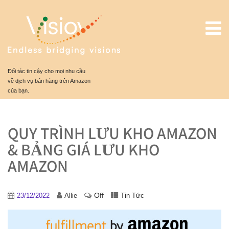
Đối tác tin cậy cho mọi nhu cầu
về dịch vụ bán hàng trên Amazon
của bạn.
QUY TRÌNH LƯU KHO AMAZON
& BẢNG GIÁ LƯU KHO
AMAZON
Off
23/12/2022
Allie
Tin Tức