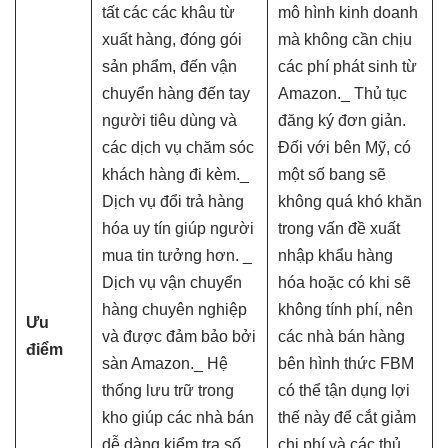
tất các các khâu từ
mô hình kinh doanh
xuất hàng, đóng gói
mà không cần chịu
sản phẩm, đến vận
các phí phát sinh từ
chuyển hàng đến tay
Amazon._ Thủ tục
người tiêu dùng và
đăng ký đơn giản.
các dịch vụ chăm sóc
Đối với bên Mỹ, có
khách hàng đi kèm._
một số bang sẽ
Dịch vụ đổi trả hàng
không quá khó khăn
hóa uy tín giúp người
trong vấn đề xuất
mua tin tưởng hơn. _
nhập khẩu hàng
Dịch vụ vận chuyển
hóa hoặc có khi sẽ
hàng chuyên nghiệp
không tính phí, nên
Ưu
và được đảm bảo bởi
các nhà bán hàng
điểm
sàn Amazon._ Hệ
bên hình thức FBM
thống lưu trữ trong
có thể tận dụng lợi
kho giúp các nhà bán
thế này để cắt giảm
dễ dàng kiểm tra số
chi phí và các thủ