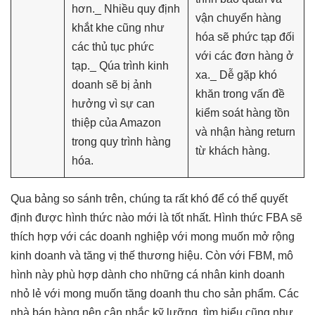
hơn._ Nhiều quy định
vận chuyển hàng
khắt khe cũng như
hóa sẽ phức tạp đối
các thủ tục phức
với các đơn hàng ở
tạp._ Qúa trình kinh
xa._ Dễ gặp khó
doanh sẽ bị ảnh
khăn trong vấn đề
hưởng vì sự can
kiểm soát hàng tồn
thiệp của Amazon
và nhận hàng return
trong quy trình hàng
từ khách hàng.
hóa.
Qua bảng so sánh trên, chúng ta rất khó để có thể quyết
định được hình thức nào mới là tốt nhất. Hình thức FBA sẽ
thích hợp với các doanh nghiệp với mong muốn mở rộng
kinh doanh và tăng vị thế thương hiệu. Còn với FBM, mô
hình này phù hợp dành cho những cá nhân kinh doanh
nhỏ lẻ với mong muốn tăng doanh thu cho sản phẩm. Các
nhà bán hàng nên cân nhắc kỹ lưỡng, tìm hiểu cũng như