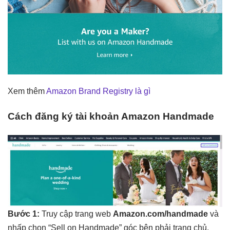
Xem thêm
Amazon Brand Registry là gì
Cách đăng ký tài khoản Amazon Handmade
Bước 1:
Truy cập trang web
Amazon.com/handmade
và
nhấp chọn “Sell on Handmade” góc bên phải trang chủ.